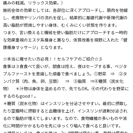
痛みの軽減。リラックス効果。）
施術全体の効果としては、各部位に深くアプローチし、筋肉を弛緩
し、老廃物やリンパの流れを促し、結果的に基礎代謝や新陳代謝の
高い脂肪が燃焼しやすい身体、むくみにくい状態を作ります。
つまり、言い換えると機械を使い脂肪だけにアプローチする一時的
な効果重視のエステ系痩身と異なり、体質改善を視野に入れた「健
康痩身マッサージ」となります。
☆本当に痩せたい方必見！！セルフケアのご紹介☆彡
食事は３食食べて良いが、間食は控え、夜はセーブする事、ベジタ
ブルファーストを意識した順番で食べましょう。①野菜 ⇒ ②タ
ンパク質（肉、魚、卵、豆類） ⇒ ③脂質 ⇒④糖質（炭水化
物） ＊汁物は身体を温めるので、先でもOK。④の代わりを野菜に
するのもgood！。
＊糖質（炭水化物）はインスリンを分泌させやすい。最初に摂取し
たり空腹時に摂取すると血糖値を上げ、インスリンが過剰分泌され
るので脂肪が増えてしまいます。なので、食物繊維の多いものや消
化に時間がかかるものを先にゆっくり噛んで食べると良いです。
＊補足としては、食べた後は、2～4時間は寝ない事、脂肪は筋肉を