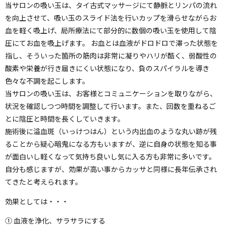
当サロンの吸い玉は、タイ古式マッサージにて静脈とリンパの流れ
を向上させて、吸い玉のスライド法を行いカップを滑らせながらお
血を軽く吸上げ、局所療法にて部分的に数個の吸い玉を使用して陰
圧にてお血を吸上げます。 お血とは血液がドロドロで滞った状態を
指し、そういった箇所の筋肉は非常に凝りやハリが酷く、弱酸性の
酸素や栄養が行き届きにくい状態になり、負のスパイラルを導き
色々な不調を起こします。
当サロンの吸い玉は、お客様とコミュニケーションを取りながら、
状況を確認しつつ時間を調整して行います。また、回数を重ねるご
とに陰圧と時間を長くしていきます。
施術後に溢血斑（いっけつはん）という内出血のような丸い跡が残
ることから疑心暗鬼になる方もいますが、逆に自身の状態を知る事
が面白いし軽くなって気持ち良いし気に入る方も非常に多いです。
自分も感じますが、効果が高い事からカッサと同様に長年伝承され
てきたと考えられます。
効果としては・・・
① 血液を浄化、サラサラにする