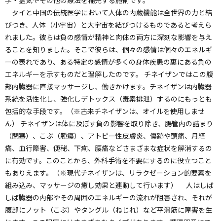
学・霊気やその他の療法を補完する施術です。
タイと中国の伝統医学において人体の内蔵機能は全世界の力と結
びつき、人体（小宇宙）と大宇宙を結びつけるものであると考えら
れました。彼らは負の感情が精神と肉体の両方に深刻な影響を与え
ることを知りました。そこで彼らは、個々の感情は個々のエネルギ
ーの表れであり、ある特定の感情が多くの身体疾患の裏にある負の
エネルギーを示すものだと理解したのです。 チネイザンではこの腹
部内臓器に直接マッサージし、働きかけます。チネイザンは内臓器
系統を活性化し、強化しデトックス（毒素排泄）するのにもっとも
包括的な手段です。（※古来チネイザンは、オイルを使用しませ
ん） チネイザンは体に及ぼす負の影響を取り除き、腸管内の詰まり
（閉塞）、こぶ（腫瘍）、アトピー性皮膚炎、傷跡や頭痛、月経
痛、血行障害、便秘、下痢、腰痛などさまざまな症状を解消するの
に有効です。このことから、外科手術を不要にするのに役立つこと
もありえます。（※現代チネイザンは、リラクゼーション的要素を
組み込み、マッサージの癒し効果と連動して行います） 人はしば
しば臓器の内部やその周囲のエネルギーの流れが阻害され、それが
腹部にノット（こぶ）やタングル（ねじれ）など平滑筋に障害を生