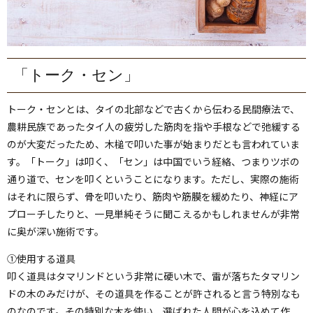
「トーク・セン」
トーク・センとは、タイの北部などで古くから伝わる民間療法で、
農耕民族であったタイ人の疲労した筋肉を指や手根などで弛緩する
のが大変だったため、木槌で叩いた事が始まりだとも言われていま
す。「トーク」は叩く、「セン」は中国でいう経絡、つまりツボの
通り道で、センを叩くということになります。ただし、実際の施術
はそれに限らず、骨を叩いたり、筋肉や筋膜を緩めたり、神経にア
プローチしたりと、一見単純そうに聞こえるかもしれませんが非常
に奥が深い施術です。
①使用する道具
叩く道具はタマリンドという非常に硬い木で、雷が落ちたタマリン
ドの木のみだけが、その道具を作ることが許されると言う特別なも
のなのです。その特別な木を使い、選ばれた人間が心を込めて作