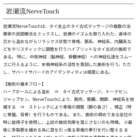
岩瀬流NerveTouch
岩瀬流NerveTouchは、タイ全土のタイ古式マッサージの複数の治
療家の民間療法をミックスし、岩瀬のイズムを取り入れた、身体の
芯から温めながらリラックス状態で骨格、筋系、神経系、内臓系な
どをホリスティックに調整を行うハイブリットなタイ古式の施術で
ある。 特に、中枢神経（脳神経、脊髄神経）への神経伝達をスムー
ズに行えるように、末梢神経系の活性を意図した施術を行う。ただ
し、サバーイサバーイのアイデンティティは根底にある。
【施術の基本フロー】
ハーブボールによる温め ⇒ タイ古式マッサージ、トークセン、
ジャップセン、NerveTouchにより、筋肉、筋膜、関節、神経系を弛
緩する ⇒ ストレッチにより骨格の調整（脚の長さ）、矯正（特
に骨盤、背骨）を行うものである。 また、施術の締めである坐位の
時に座椅子を使用し、上記の施術効果を落とさないのも特徴。 ※最
後に多裂筋を緩める為に首を引っ張る脊椎の牽引を行い整える ま