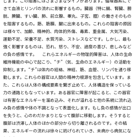
じます。この阻害にはさまざまなタイプがあります。循環器系にで
きて血液とリンパの流れに影響するもの。臓器（特に腸、腎臓、膀
胱、脾臓、すい臓、肺、前立腺、睾丸、子宮、膣）の働きそのもの
を阻害するもの。筋、筋膜、腱に出来るもの。これらの阻害の原因
は様々で、加齢、精神的、肉体的外傷、毒素、重金属、大気汚染、
運動不足、栄養不足、水質汚染、ストレスなどです。しかし、最も
強く影響するものは、恐れ、怒り、不安、過度の喜び、悲しみなど
の負の感情です。 これらエネルギーの物理的障害は、人体の生命
維持機能の中心で起こり、“チ”（気、生命のエネルギー）の活動を
抑制します。“チ”は体内の経絡、神経、筋、血管、リンパを通り移
動します。これらの器官は人間の精神力根源を包含しています。ま
た、これらは人体の構成要素を繋ぎ止めて、人体構造を保っている
力の通路ともなっています。ある器官に障害が起こると、この器官
は有害なエネルギーを溜め込み、それが溢れると他の系統に流れ込
み負の感情や体の不調となって表面化します。もし負の感情が出口
を失うと、心のわだかまりとなって腹部に移動します。そうすると
腹部は渋滞し人体のほかの部分から切り離されるのです。その結
果、エネルギーの流れは徐々に妨げられていき、未病から病気にな