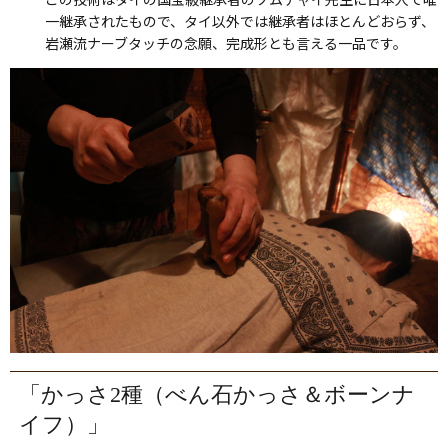
一継承されたもので、タイ以外では継承者はほとんどおらず、
岩瀬流ナーブタッチの念願、完成形とも言える一品です。
「かっさ2種（べん石かっさ＆ボーンナ
イフ）」