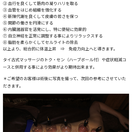
② 血行を良くして筋肉の凝りハリを取る
③ 血管をはじめ組織を強化する
④ 新陳代謝を良くして皮膚の若さを保つ
⑤ 関節の働きを円滑にする
⑥ 内臓諸器官を活発にし、特に便秘に効果的
⑦ 自立神経を正常に調整する事によりリラックスする
⑧ 脂肪を柔らかくしてセルライトの除去
以上より、総合的に体温上昇 ⇒ 免疫力向上へと導きます。
タイ古式マッサージのトク・セン（ハーブボール付）や症状軽減コ
ースと併用する事により効果がより期待出来ます。
＊ご希望のお客様は術後に写真を撮って、次回の参考にさせていた
だきます。