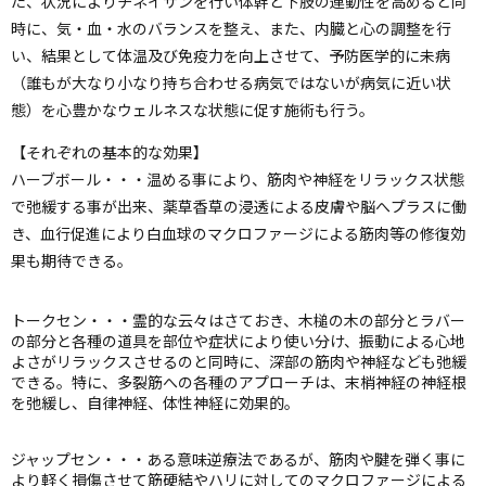
た、状況によりチネイザンを行い体幹と下肢の連動性を高めると同
時に、気・血・水のバランスを整え、また、内臓と心の調整を行
い、結果として体温及び免疫力を向上させて、予防医学的に未病
（誰もが大なり小なり持ち合わせる病気ではないが病気に近い状
態）を心豊かなウェルネスな状態に促す施術も行う。
【それぞれの基本的な効果】
ハーブボール・・・温める事により、筋肉や神経をリラックス状態
で弛緩する事が出来、薬草香草の浸透による皮膚や脳へプラスに働
き、血行促進により白血球のマクロファージによる筋肉等の修復効
果も期待できる。
トークセン・・・霊的な云々はさておき、木槌の木の部分とラバー
の部分と各種の道具を部位や症状により使い分け、振動による心地
よさがリラックスさせるのと同時に、深部の筋肉や神経なども弛緩
できる。特に、多裂筋への各種のアプローチは、末梢神経の神経根
を弛緩し、自律神経、体性神経に効果的。
ジャップセン・・・ある意味逆療法であるが、筋肉や腱を弾く事に
より軽く損傷させて筋硬結やハリに対してのマクロファージによる