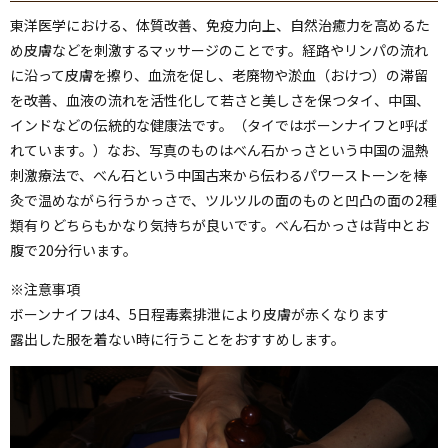
東洋医学における、体質改善、免疫力向上、自然治癒力を高めるた
め皮膚などを刺激するマッサージのことです。経路やリンパの流れ
に沿って皮膚を擦り、血流を促し、老廃物や淤血（おけつ）の滞留
を改善、血液の流れを活性化して若さと美しさを保つタイ、中国、
インドなどの伝統的な健康法です。（タイではボーンナイフと呼ば
れています。）なお、写真のものはべん石かっさという中国の温熱
刺激療法で、べん石という中国古来から伝わるパワーストーンを棒
灸で温めながら行うかっさで、ツルツルの面のものと凹凸の面の2種
類有りどちらもかなり気持ちが良いです。べん石かっさは背中とお
腹で20分行います。
※注意事項
ボーンナイフは4、5日程毒素排泄により皮膚が赤くなります
露出した服を着ない時に行うことをおすすめします。