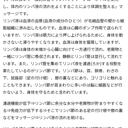
し、体内のリンパ液の流れをよくすることにより体調を整える」マ
ッサージです。
リンパ液は血液の血漿(血液の成分のひとつ）が毛細血管の壁から細
胞組織に滲み出したものです。血液は心臓のポンプ作用で送られて
いますが、リンパ液は筋力により押し上げられるために、身体を動
かさないと滞りやすくなります。血液は身体を循環していますが、
リンパ液は身体の末端から心臓に向けて一方通行で流れ、老廃物と
一緒にリンパ管に吸収されます。静脈とリンパ管は並行して流れて
います。また、リンパ管を集めてリンパ液を濾過(ろか)する役割を
果たしているのがリンパ節です。リンパ節は、首、鎖骨、わきの
下、鼠蹊部（足の付け根）、膝の裏などにあり、ゴリゴリと触れる
こともできます。リンパ節が首まわりに多いのは脳に細菌などが行
かないよう、身体を守るためと言われています。
濾過機能が低下⇒リンパ節に余分な水分や老廃物が貯まりやすくな
る⇒免疫力が低下する⇒そこでリンパ節のある足の付け根や膝の裏
などをマッサージ⇒リンパ液の流れを助ける。