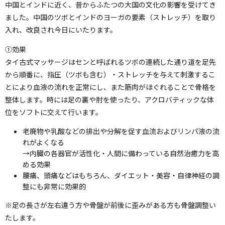
中国とインドに近く、昔からふたつの大国の文化の影響を受けてき
ました。中国のツボとインドのヨーガの要素（ストレッチ）を取り
入れ、改良され今日にいたります。
①効果
タイ古式マッサージはセンと呼ばれるツボの連続した通り道を足先
から順番に、指圧（ツボも含む）・ストレッチを与えて刺激するこ
とにより血液の流れを正常にし、また筋肉がほぐれることで骨格を
整体します。時には足の裏や肘を使ったり、アクロバティックな体
位をソフトに交えて行います。
老廃物や乳酸などの排出や分解を促す血流およびリンパ液の流
れがよくなる
→内臓の各器官が活性化・人間に備わっている自然治癒力を高
める効果
腰痛、頭痛などはもちろん、ダイエット・美容・自律神経の調
整にも非常に効果的
※足の長さが左右違う方や骨盤が前後に歪みがある方も骨盤調整い
たします。