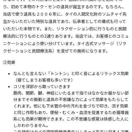
り、初めて本物のトク・センの道具が誕生するのです。もちろん、
当店で使う道具も２００６年に、タイの人間文化財のソムチャイ先
生からいただいた特別な道具であり、伝承者としての儀式も行って
いただいた本物です。また、リラクゼーション的に行うものと民間
療法的に行うものとの2通りあります。当店では、お客様とのコミュ
ニケーションにより使い分けています。タイ古式マッサージ（リラ
クゼーションと民間療法系）を混ぜての施術になります。
②効果
なんとも言えない「トントン」と叩く音によるリラックス効果
（寝てしまうお客様も多いです）
コリを深部から取っていきます
筋肉、関節、腱、神経にいたるまで指ではなかなか届かない部
分までその振動と道具の不思議な力によって効果をもたらして
くれます。他にも下水管の中の汚れを金づちで叩き、流す効果
と同じ作用もあり、便秘・むくみ・血流を促進するため循環器
系にも効果が期待できます。この不思議な感覚は体感した人に
しかわかりません。
この技術はタイの国宝級継承者のソムチャイ先生に日本人で唯