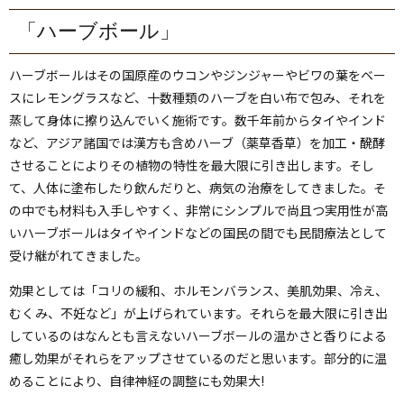
「ハーブボール」
ハーブボールはその国原産のウコンやジンジャーやビワの葉をベー
スにレモングラスなど、十数種類のハーブを白い布で包み、それを
蒸して身体に擦り込んでいく施術です。数千年前からタイやインド
など、アジア諸国では漢方も含めハーブ（薬草香草）を加工・醗酵
させることによりその植物の特性を最大限に引き出します。そし
て、人体に塗布したり飲んだりと、病気の治療をしてきました。そ
の中でも材料も入手しやすく、非常にシンプルで尚且つ実用性が高
いハーブボールはタイやインドなどの国民の間でも民間療法として
受け継がれてきました。
効果としては「コリの緩和、ホルモンバランス、美肌効果、冷え、
むくみ、不妊など」が上げられています。それらを最大限に引き出
しているのはなんとも言えないハーブボールの温かさと香りによる
癒し効果がそれらをアップさせているのだと思います。部分的に温
めることにより、自律神経の調整にも効果大!