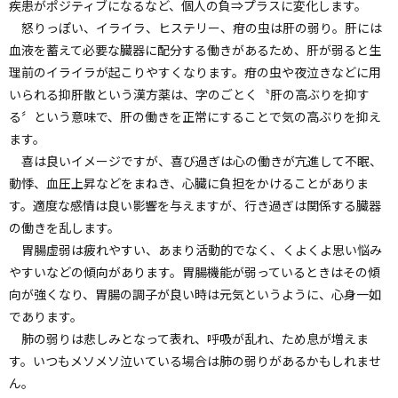
疾患がポジティブになるなど、個人の負⇒プラスに変化します。
怒りっぽい、イライラ、ヒステリー、疳の虫は肝の弱り。肝には
血液を蓄えて必要な臓器に配分する働きがあるため、肝が弱ると生
理前のイライラが起こりやすくなります。疳の虫や夜泣きなどに用
いられる抑肝散という漢方薬は、字のごとく〝肝の高ぶりを抑す
る〞という意味で、肝の働きを正常にすることで気の高ぶりを抑え
ます。
喜は良いイメージですが、喜び過ぎは心の働きが亢進して不眠、
動悸、血圧上昇などをまねき、心臓に負担をかけることがありま
す。適度な感情は良い影響を与えますが、行き過ぎは関係する臓器
の働きを乱します。
胃腸虚弱は疲れやすい、あまり活動的でなく、くよくよ思い悩み
やすいなどの傾向があります。胃腸機能が弱っているときはその傾
向が強くなり、胃腸の調子が良い時は元気というように、心身一如
であります。
肺の弱りは悲しみとなって表れ、呼吸が乱れ、ため息が増えま
す。いつもメソメソ泣いている場合は肺の弱りがあるかもしれませ
ん。