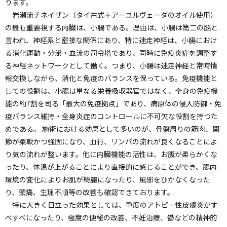
ります。
岩瀬流チネイザン（タイ古式＋アーユルヴェーダのオイル使用）
の最も重要視する内臓は、小腸である。理由は、小腸は第二の脳と
言われ、神経系と密接な関係にあり、特に迷走神経は、小腸におけ
る消化運動・分泌・血流の司令塔であり、同時に免疫炎症を調整す
る神経ネットワークとして働く。つまり、小腸は迷走神経と常時情
報交換しながら、消化と免疫のバランスを保っている。免疫機能と
しての役割は、小腸は単なる栄養吸収器官ではなく、全身の免疫機
能の約7割を司る「最大の免疫拠点」であり、病原体の侵入防御・免
疫バランス維持・全身炎症のコントロールに不可欠な役割を持つた
めである。 施術における効果として多いのが、骨盤周りの筋肉、関
節が柔軟かつ強固になり、血行、リンパの流れが良くなることによ
り気の流れが整います。他に内臓機能の活性は、お腹が柔らかくな
ったり、体温が上がることにより直接的に感じることができ、腸内
環境の変化によりお肌が綺麗になったり、風邪をひかなくなった
り、頭痛、生理不順等の改善も確認できております。
特に大きく目立った効果としては、重度のアトピー性皮膚炎がす
べすべになったり、極度の便秘の改善、不妊治療、鬱などの精神的